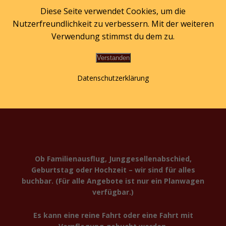
Zum
Diese Seite verwendet Cookies, um die
Inhalt
Nutzerfreundlichkeit zu verbessern. Mit der weiteren
springen
Verwendung stimmst du dem zu.
Verstanden
Shop
Datenschutzerklärung
Ob Familienausflug, Junggesellenabschied,
Geburtstag oder Hochzeit – wir sind für alles
buchbar. (Für alle Angebote ist nur ein Planwagen
verfügbar.)
Es kann eine reine Fahrt oder eine Fahrt mit