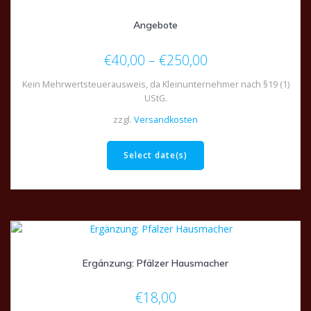
Angebote
€
40,00
–
€
250,00
Kein Mehrwertsteuerausweis, da Kleinunternehmer nach §19 (1)
UStG.
zzgl.
Versandkosten
Dieses
Produkt
Select date(s)
weist
mehrere
Varianten
auf.
Die
Optionen
können
Ergänzung: Pfälzer Hausmacher
auf
der
€
18,00
Produktseite